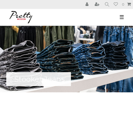
0
☰
Stooker Jeans