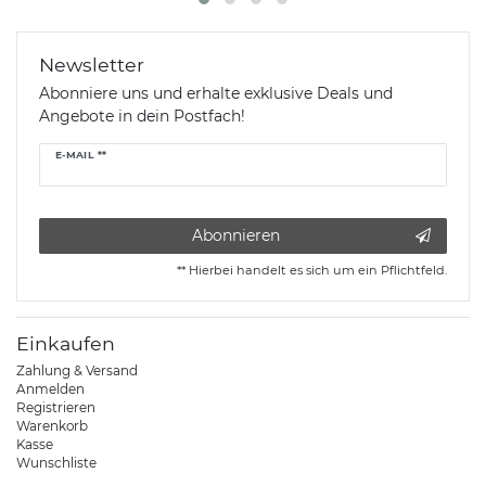
Newsletter
Abonniere uns und erhalte exklusive Deals und
Angebote in dein Postfach!
Newsletter
E-MAIL **
Honig
Abonnieren
** Hierbei handelt es sich um ein Pflichtfeld.
Einkaufen
Zahlung & Versand
Anmelden
Registrieren
Warenkorb
Kasse
Wunschliste