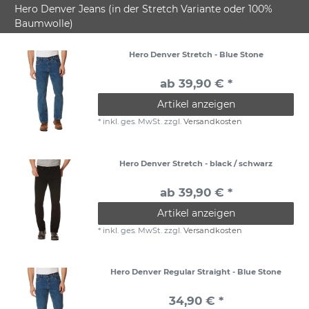
Hero Denver Jeans (in der Stretch Variante oder 100%
Baumwolle)
Hero Denver Stretch - Blue Stone
ab 39,90 € *
Artikel anzeigen
*
inkl. ges. MwSt.
zzgl.
Versandkosten
Hero Denver Stretch - black / schwarz
ab 39,90 € *
Artikel anzeigen
*
inkl. ges. MwSt.
zzgl.
Versandkosten
Hero Denver Regular Straight - Blue Stone
34,90 € *