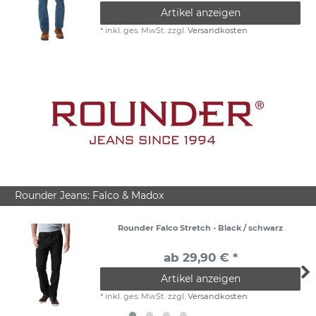
Artikel anzeigen
*
inkl. ges. MwSt.
zzgl.
Versandkosten
Rounder Jeans: Falco & Madox
Rounder Falco Stretch - Black / schwarz
ab 29,90 € *
Artikel anzeigen
*
inkl. ges. MwSt.
zzgl.
Versandkosten