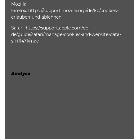
Mozilla
Firefox:
https://support.mozilla.org/de/kb/cookies-
erlauben-und-ablehnen
Safari:
https://support.apple.com/de-
de/guide/safari/manage-cookies-and-website-data-
sfri11471/mac
Analyse
Die in diesem Abschnitt nachfolgend dargestellten
Datenverarbeitungen, insbesondere das Setzen von
Cookies, erfolgen auf Grundlage des Art. 6 Abs. 1 lit. f
DSGVO aus unserem überwiegenden berechtigten
Interesse: