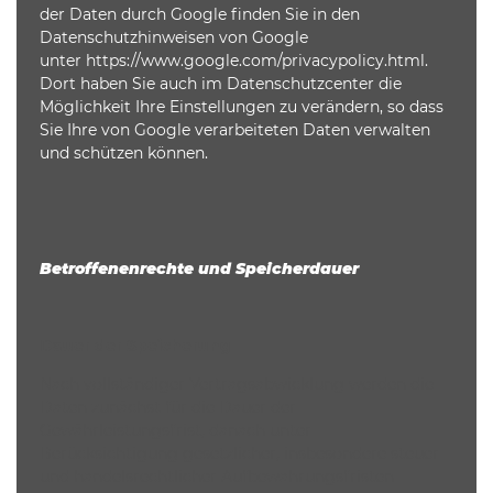
der Daten durch Google finden Sie in den
Datenschutzhinweisen von Google
unter
https://www.google.com/privacypolicy.html
.
Dort haben Sie auch im Datenschutzcenter die
Möglichkeit Ihre Einstellungen zu verändern, so dass
Sie Ihre von Google verarbeiteten Daten verwalten
und schützen können.
Betroffenenrechte und Speicherdauer
Dauer der Speicherung
Nach vollständiger Vertragsabwicklung werden die
Daten zunächst für die Dauer der
Gewährleistungsfrist, danach unter
Berücksichtigung gesetzlicher, insbesondere steuer-
und handelsrechtlicher Aufbewahrungsfristen