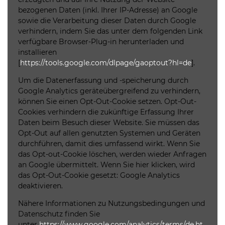
bezogenen Daten (inkl. Ihrer IP-Adresse) an Google
sowie die Verarbeitung dieser Daten durch Google
verhindern, indem Sie das unter dem folgenden Link
verfügbare Browser-Plug-in herunterladen und
installieren
[
https://tools.google.com/dlpage/gaoptout?hl=de
].
Um die Datenerfassung und -speicherung durch
Google Analytics geräteübergreifend zu verhindern,
können Sie einen Opt-Out-Cookie setzen. Opt-Out-
Cookies verhindern die zukünftige Erfassung Ihrer
Daten beim Besuch dieser Website. Sie müssen das
Opt-Out auf allen genutzten Systemen und Geräten
durchführen, damit dies umfassend wirkt. Wenn Sie
das Opt-out-Cookie löschen, werden wieder Anfragen
an Google übermittelt. Wenn Sie hier klicken, wird
das Opt-Out-Cookie gesetzt: Google Analytics
deaktivieren.
Nähere Informationen zu Nutzungsbedingungen und
Datenschutz finden Sie
unter
https://www.google.com/analytics/terms/de.ht