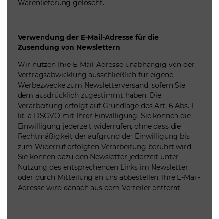
Warenlieferung gelöscht.
Verwendung der E-Mail-Adresse für die
Zusendung von Newslettern
Wir nutzen Ihre E-Mail-Adresse unabhängig von der
Vertragsabwicklung ausschließlich für eigene
Werbezwecke zum Newsletterversand, sofern Sie
dem ausdrücklich zugestimmt haben. Die
Verarbeitung erfolgt auf Grundlage des Art. 6 Abs. 1
lit. a DSGVO mit Ihrer Einwilligung. Sie können die
Einwilligung jederzeit widerrufen, ohne dass die
Rechtmäßigkeit der aufgrund der Einwilligung bis
zum Widerruf erfolgten Verarbeitung berührt wird.
Sie können dazu den Newsletter jederzeit unter
Nutzung des entsprechenden Links im Newsletter
oder durch Mitteilung an uns abbestellen. Ihre E-Mail-
Adresse wird danach aus dem Verteiler entfernt.