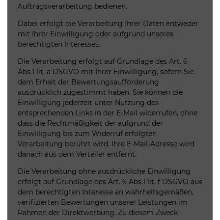
Auftragsverarbeitung bedienen.
Dabei erfolgt die Verarbeitung Ihrer Daten entweder
mit Ihrer Einwilligung oder aufgrund unseres
berechtigten Interesses.
Die Verarbeitung erfolgt auf Grundlage des Art. 6
Abs.1 lit. a DSGVO mit Ihrer Einwilligung, sofern Sie
dem Erhalt der Bewertungsaufforderung
ausdrücklich zugestimmt haben. Sie können die
Einwilligung jederzeit unter Nutzung des
entsprechenden Links in der E-Mail widerrufen, ohne
dass die Rechtmäßigkeit der aufgrund der
Einwilligung bis zum Widerruf erfolgten
Verarbeitung berührt wird. Ihre E-Mail-Adresse wird
danach aus dem Verteiler entfernt.
Die Verarbeitung ohne ausdrückliche Einwilligung
erfolgt auf Grundlage des Art. 6 Abs.1 lit. f DSGVO aus
dem berechtigten Interesse an wahrheitsgemäßen,
verifizierten Bewertungen unserer Leistungen im
Rahmen der Direktwerbung. Zu diesem Zweck