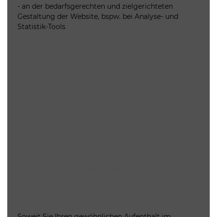
- an der bedarfsgerechten und zielgerichteten
Gestaltung der Website, bspw. bei Analyse- und
Statistik-Tools
Sie haben das Recht aus Gründen, die sich aus
Ihrer besonderen Situation ergeben, jederzeit
dieser auf Art. 6 Abs. 1 lit. f DSGVO beruhenden
Verarbeitungen Sie betreffender
personenbezogener Daten zu widersprechen.
Verwendung von Google Analytics
Wir verwenden auf unserer Website den
Webanalysedienst Google Analytics der Google LLC.
(1600 Amphitheatre Parkway, Mountain View, CA
94043, USA; „Google“).
Soweit Sie Ihren gewöhnlichen Aufenthalt im