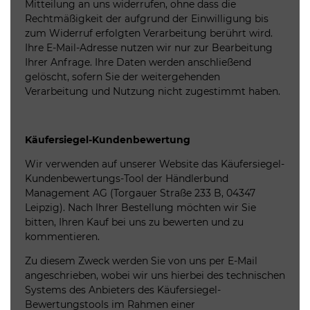
Mitteilung an uns widerrufen, ohne dass die
Rechtmäßigkeit der aufgrund der Einwilligung bis
zum Widerruf erfolgten Verarbeitung berührt wird.
Ihre E-Mail-Adresse nutzen wir nur zur Bearbeitung
Ihrer Anfrage. Ihre Daten werden anschließend
gelöscht, sofern Sie der weitergehenden
Verarbeitung und Nutzung nicht zugestimmt haben.
Käufersiegel-Kundenbewertung
Wir verwenden auf unserer Website das Käufersiegel-
Kundenbewertungs-Tool der Händlerbund
Management AG (Torgauer Straße 233 B, 04347
Leipzig). Nach Ihrer Bestellung möchten wir Sie
bitten, Ihren Kauf bei uns zu bewerten und zu
kommentieren.
Zu diesem Zweck werden Sie von uns per E-Mail
angeschrieben, wobei wir uns hierbei des technischen
Systems des Anbieters des Käufersiegel-
Bewertungstools im Rahmen einer