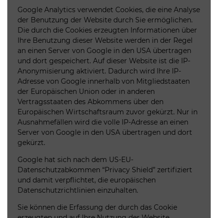
Google Analytics verwendet Cookies, die eine Analyse
der Benutzung der Website durch Sie ermöglichen.
Die durch die Cookies erzeugten Informationen über
Ihre Benutzung dieser Website werden in der Regel
an einen Server von Google in den USA übertragen
und dort gespeichert. Auf dieser Website ist die IP-
Anonymisierung aktiviert. Dadurch wird Ihre IP-
Adresse von Google innerhalb von Mitgliedstaaten
der Europäischen Union oder in anderen
Vertragsstaaten des Abkommens über den
Europäischen Wirtschaftsraum zuvor gekürzt. Nur in
Ausnahmefällen wird die volle IP-Adresse an einen
Server von Google in den USA übertragen und dort
gekürzt.
Google hat sich nach dem US-EU-
Datenschutzabkommen “Privacy Shield” zertifiziert
und damit verpflichtet, die europäischen
Datenschutzrichtlinien einzuhalten.
Sie können die Erfassung der durch das Cookie
erzeugten und auf Ihre Nutzung der Website