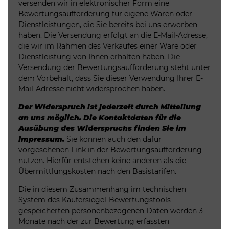
versenden wir in elektronischer Form eine
Bewertungsaufforderung für eigene Waren oder
Dienstleistungen, die Sie bereits bei uns erworben
haben. Die Versendung erfolgt an die E-Mail-Adresse,
die wir im Rahmen des Verkaufes einer Ware oder
Dienstleistung von Ihnen erhalten haben. Die
Versendung der Bewertungsaufforderung steht unter
dem Vorbehalt, dass Sie dieser Verwendung Ihrer E-
Mail-Adresse nicht widersprochen haben.
Der Widerspruch ist jederzeit durch Mitteilung
an uns möglich. Die Kontaktdaten für die
Ausübung des Widerspruchs finden Sie im
Impressum.
Sie können auch den dafür
vorgesehenen Link in der Bewertungsaufforderung
nutzen. Hierfür entstehen keine anderen als die
Übermittlungskosten nach den Basistarifen.
Die in diesem Zusammenhang im technischen
System des Käufersiegel-Bewertungstools
gespeicherten personenbezogenen Daten werden 3
Monate nach der zur Bewertung erfassten