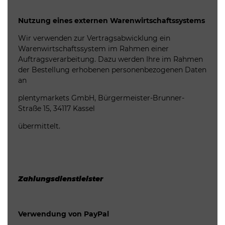
Nutzung eines externen Warenwirtschaftssystems
Wir verwenden zur Vertragsabwicklung ein
Warenwirtschaftssystem im Rahmen einer
Auftragsverarbeitung. Dazu werden Ihre im Rahmen
der Bestellung erhobenen personenbezogenen Daten
an
plentymarkets GmbH, Bürgermeister-Brunner-
Straße 15, 34117 Kassel
übermittelt.
Zahlungsdienstleister
Verwendung von PayPal