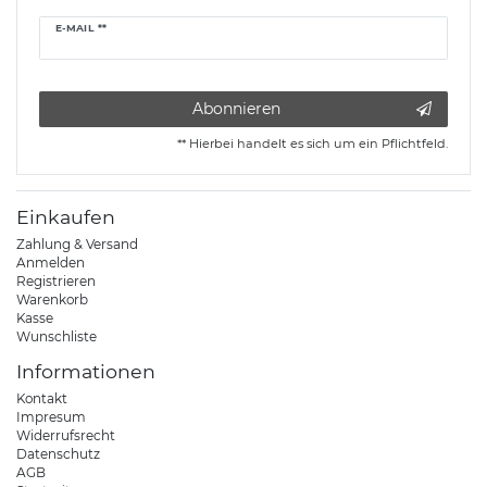
Newsletter
E-MAIL **
Honig
Abonnieren
** Hierbei handelt es sich um ein Pflichtfeld.
Einkaufen
Zahlung & Versand
Anmelden
Registrieren
Warenkorb
Kasse
Wunschliste
Informationen
Kontakt
Impresum
Widerrufsrecht
Datenschutz
AGB