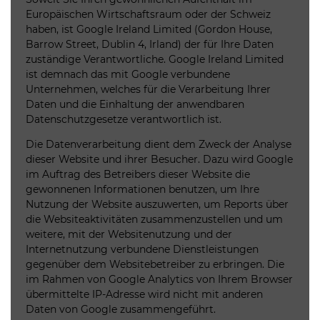
Europäischen Wirtschaftsraum oder der Schweiz
haben, ist Google Ireland Limited (Gordon House,
Barrow Street, Dublin 4, Irland) der für Ihre Daten
zuständige Verantwortliche. Google Ireland Limited
ist demnach das mit Google verbundene
Unternehmen, welches für die Verarbeitung Ihrer
Daten und die Einhaltung der anwendbaren
Datenschutzgesetze verantwortlich ist.
Die Datenverarbeitung dient dem Zweck der Analyse
dieser Website und ihrer Besucher. Dazu wird Google
im Auftrag des Betreibers dieser Website die
gewonnenen Informationen benutzen, um Ihre
Nutzung der Website auszuwerten, um Reports über
die Websiteaktivitäten zusammenzustellen und um
weitere, mit der Websitenutzung und der
Internetnutzung verbundene Dienstleistungen
gegenüber dem Websitebetreiber zu erbringen. Die
im Rahmen von Google Analytics von Ihrem Browser
übermittelte IP-Adresse wird nicht mit anderen
Daten von Google zusammengeführt.