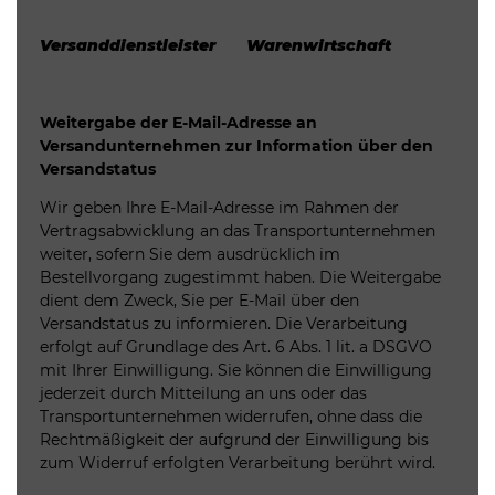
Versanddienstleister Warenwirtschaft
Weitergabe der E-Mail-Adresse an
Versandunternehmen zur Information über den
Versandstatus
Wir geben Ihre E-Mail-Adresse im Rahmen der
Vertragsabwicklung an das Transportunternehmen
weiter, sofern Sie dem ausdrücklich im
Bestellvorgang zugestimmt haben. Die Weitergabe
dient dem Zweck, Sie per E-Mail über den
Versandstatus zu informieren. Die Verarbeitung
erfolgt auf Grundlage des Art. 6 Abs. 1 lit. a DSGVO
mit Ihrer Einwilligung. Sie können die Einwilligung
jederzeit durch Mitteilung an uns oder das
Transportunternehmen widerrufen, ohne dass die
Rechtmäßigkeit der aufgrund der Einwilligung bis
zum Widerruf erfolgten Verarbeitung berührt wird.