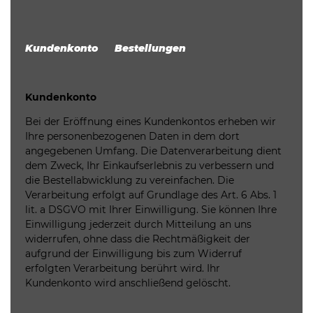
Kundenkonto Bestellungen
Kundenkonto
Bei der Eröffnung eines Kundenkontos erheben wir
Ihre personenbezogenen Daten in dem dort
angegebenen Umfang. Die Datenverarbeitung dient
dem Zweck, Ihr Einkaufserlebnis zu verbessern und
die Bestellabwicklung zu vereinfachen. Die
Verarbeitung erfolgt auf Grundlage des Art. 6 Abs. 1
lit. a DSGVO mit Ihrer Einwilligung. Sie können Ihre
Einwilligung jederzeit durch Mitteilung an uns
widerrufen, ohne dass die Rechtmäßigkeit der
aufgrund der Einwilligung bis zum Widerruf
erfolgten Verarbeitung berührt wird. Ihr
Kundenkonto wird anschließend gelöscht.