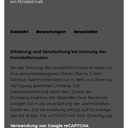
ein Mindestmaß.
Kontakt Bewertungen Newsletter
Erhebung und Verarbeitung bei Nutzung des
Kontaktformulars
Bei der Nutzung des Kontaktformulars erheben wir
Ihre personenbezogenen Daten (Name, E-Mail-
Adresse, Nachrichtentext) nur in dem von Ihnen zur
Verfügung gestellten Umfang. Die
Datenverarbeitung dient dem Zweck der
Kontaktaufnahme. Mit Absenden Ihrer Nachricht
willigen Sie in die Verarbeitung der übermittelten
Daten ein. Die Verarbeitung erfolgt auf Grundlage
des Art. 6 Abs. 1 lit. a DSGVO mit Ihrer Einwilligung.
Verwendung von Google reCAPTCHA