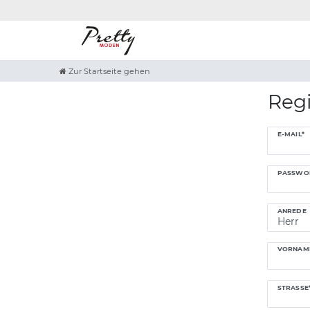
Zur Startseite gehen
Regi
Honig
E-MAIL*
registriere
PASSWO
ANREDE
VORNAM
STRASSE*