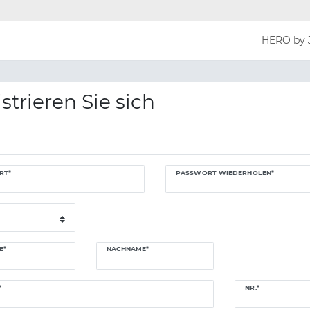
HERO by 
strieren Sie sich
n
RT*
PASSWORT WIEDERHOLEN*
E*
NACHNAME*
NR.*