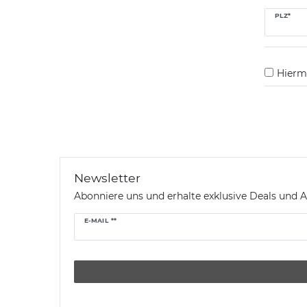
PLZ*
Hiermi
Newsletter
Abonniere uns und erhalte exklusive Deals und A
Newsletter
E-MAIL **
Honig