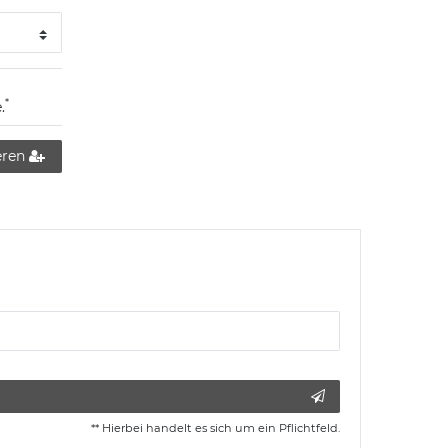
*
.
eren
** Hierbei handelt es sich um ein Pflichtfeld.