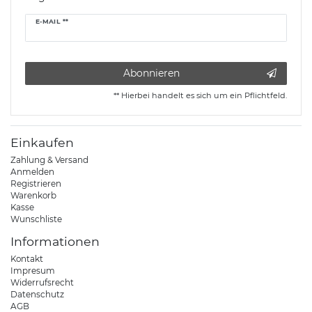
Newsletter
E-MAIL **
Honig
Abonnieren
** Hierbei handelt es sich um ein Pflichtfeld.
Einkaufen
Zahlung & Versand
Anmelden
Registrieren
Warenkorb
Kasse
Wunschliste
Informationen
Kontakt
Impresum
Widerrufsrecht
Datenschutz
AGB