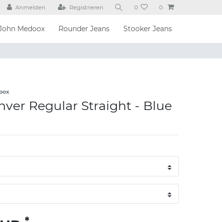
Anmelden
Registrieren
0
0
John Medoox
Rounder Jeans
Stooker Jeans
oox
ver Regular Straight - Blue
*