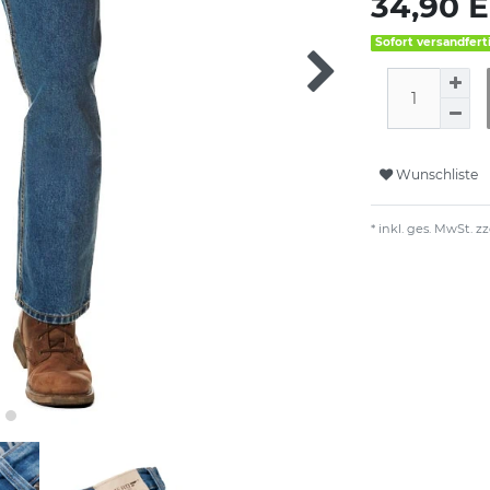
34,90 
Sofort versandfert
Wunschliste
* inkl. ges. MwSt. zz