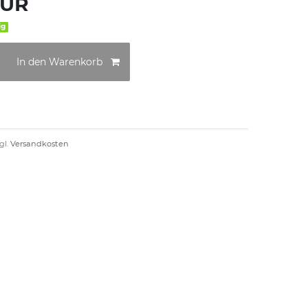
EUR
ig
In den Warenkorb
gl.
Versandkosten