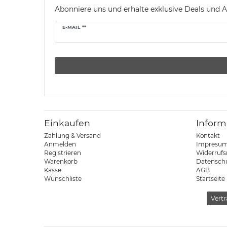
Abonniere uns und erhalte exklusive Deals und A
Newsletter
E-MAIL **
Honig
Einkaufen
Inform
Zahlung & Versand
Kontakt
Anmelden
Impresu
Registrieren
Widerrufs
Warenkorb
Datensch
Kasse
AGB
Wunschliste
Startseite
Vertr