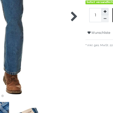
Sofort versandfert
Wunschliste
* inkl. ges. MwSt. zz