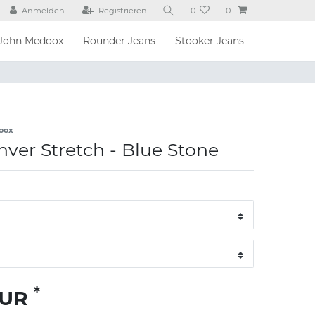
Anmelden
Registrieren
0
0
John Medoox
Rounder Jeans
Stooker Jeans
oox
ver Stretch - Blue Stone
*
EUR