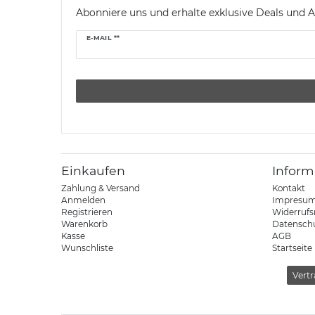
Abonniere uns und erhalte exklusive Deals und A
Newsletter
E-MAIL **
Honig
Einkaufen
Inform
Zahlung & Versand
Kontakt
Anmelden
Impresu
Registrieren
Widerrufs
Warenkorb
Datensch
Kasse
AGB
Wunschliste
Startseite
Vertr