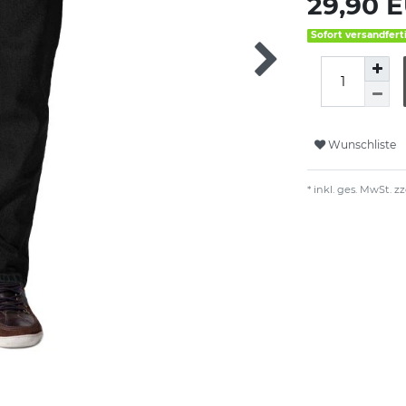
29,90 
Sofort versandfert
Wunschliste
* inkl. ges. MwSt. zz