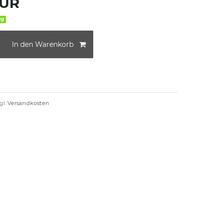
EUR
ig
In den Warenkorb
gl.
Versandkosten