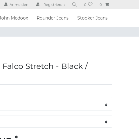
Anmelden
Registrieren
0
0
John Medoox
Rounder Jeans
Stooker Jeans
Falco Stretch - Black /
*