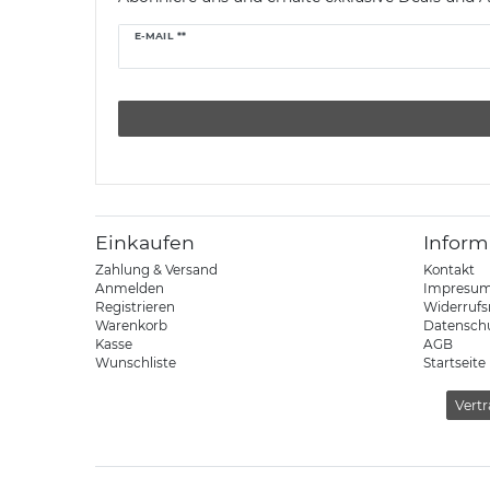
Newsletter
E-MAIL **
Honig
Einkaufen
Inform
Zahlung & Versand
Kontakt
Anmelden
Impresu
Registrieren
Widerrufs
Warenkorb
Datensch
Kasse
AGB
Wunschliste
Startseite
Vertr