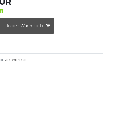
EUR
ig
In den Warenkorb
gl.
Versandkosten