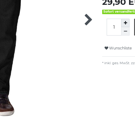
29,90 
Sofort versandfert
Wunschliste
* inkl. ges. MwSt. zz