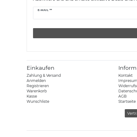
Newsletter
E-MAIL **
Honig
Einkaufen
Inform
Zahlung & Versand
Kontakt
Anmelden
Impresu
Registrieren
Widerrufs
Warenkorb
Datensch
Kasse
AGB
Wunschliste
Startseite
Vertr