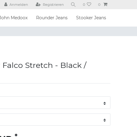
Anmelden
Registrieren
0
0
John Medoox
Rounder Jeans
Stooker Jeans
Falco Stretch - Black /
*