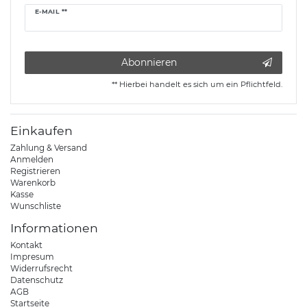
Newsletter
E-MAIL **
Honig
Abonnieren
** Hierbei handelt es sich um ein Pflichtfeld.
Einkaufen
Zahlung & Versand
Anmelden
Registrieren
Warenkorb
Kasse
Wunschliste
Informationen
Kontakt
Impresum
Widerrufsrecht
Datenschutz
AGB
Startseite