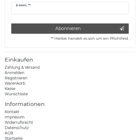
Newsletter
E-MAIL **
Honig
Abonnieren
** Hierbei handelt es sich um ein Pflichtfeld.
Einkaufen
Zahlung & Versand
Anmelden
Registrieren
Warenkorb
Kasse
Wunschliste
Informationen
Kontakt
Impresum
Widerrufsrecht
Datenschutz
AGB
Startseite