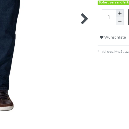
Sofort versandfert
Wunschliste
* inkl. ges. MwSt. zz