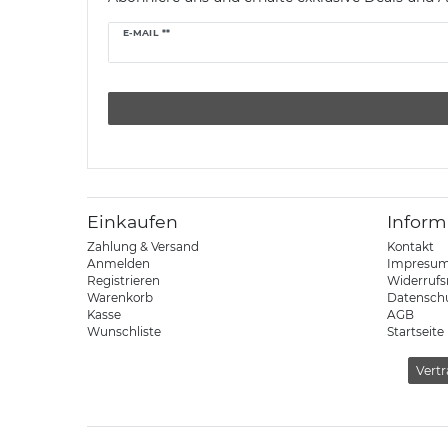
Newsletter
E-MAIL **
Honig
Einkaufen
Inform
Zahlung & Versand
Kontakt
Anmelden
Impresu
Registrieren
Widerrufs
Warenkorb
Datensch
Kasse
AGB
Wunschliste
Startseite
Vertr