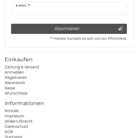
Newsletter
E-MAIL **
Honig
Abonnieren
** Hierbei handelt es sich um ein Pflichtfeld.
Einkaufen
Zahlung & Versand
Anmelden
Registrieren
Warenkorb
Kasse
Wunschliste
Informationen
Kontakt
Impresum
Widerrufsrecht
Datenschutz
AGB
Startseite