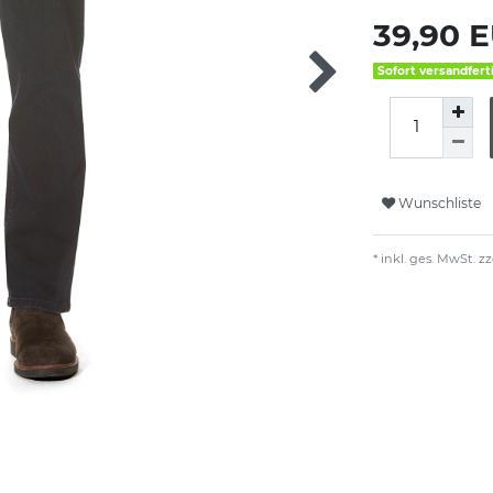
39,90 
Sofort versandfert
Wunschliste
* inkl. ges. MwSt. zz