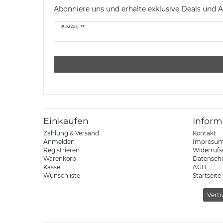
Abonniere uns und erhalte exklusive Deals und A
Newsletter
E-MAIL **
Honig
Einkaufen
Inform
Zahlung & Versand
Kontakt
Anmelden
Impresu
Registrieren
Widerrufs
Warenkorb
Datensch
Kasse
AGB
Wunschliste
Startseite
Vertr