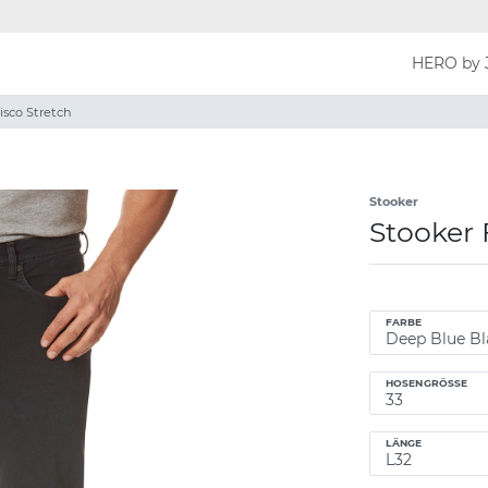
HERO by 
isco Stretch
Stooker
Stooker 
FARBE
HOSENGRÖSSE
LÄNGE