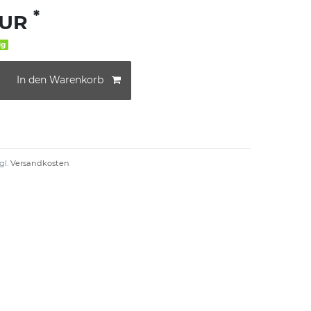
*
EUR
ig
In den Warenkorb
gl.
Versandkosten