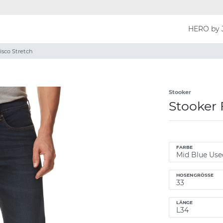
HERO by 
isco Stretch
Stooker
Stooker 
FARBE
HOSENGRÖSSE
LÄNGE