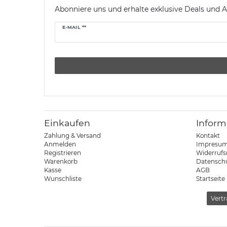
Abonniere uns und erhalte exklusive Deals und A
Newsletter
E-MAIL **
Honig
Einkaufen
Inform
Zahlung & Versand
Kontakt
Anmelden
Impresu
Registrieren
Widerrufs
Warenkorb
Datensch
Kasse
AGB
Wunschliste
Startseite
Vertr