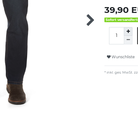
39,90 
Sofort versandfert
Wunschliste
* inkl. ges. MwSt. zz