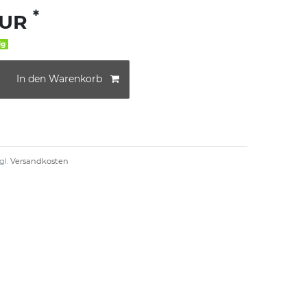
*
EUR
ig
In den Warenkorb
gl.
Versandkosten