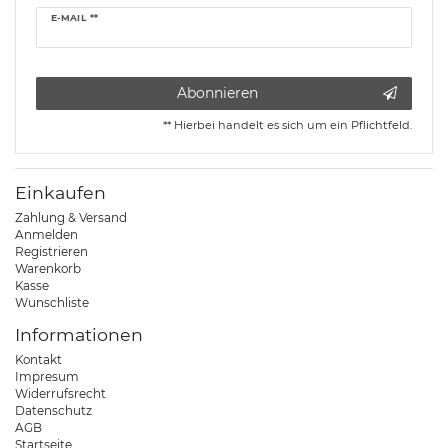
Newsletter
E-MAIL **
Honig
Abonnieren
** Hierbei handelt es sich um ein Pflichtfeld.
Einkaufen
Zahlung & Versand
Anmelden
Registrieren
Warenkorb
Kasse
Wunschliste
Informationen
Kontakt
Impresum
Widerrufsrecht
Datenschutz
AGB
Startseite