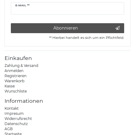
Newsletter
E-MAIL **
Honig
Abonnieren
** Hierbei handelt es sich um ein Pflichtfeld.
Einkaufen
Zahlung & Versand
Anmelden
Registrieren
Warenkorb
Kasse
Wunschliste
Informationen
Kontakt
Impresum
Widerrufsrecht
Datenschutz
AGB
Startseite