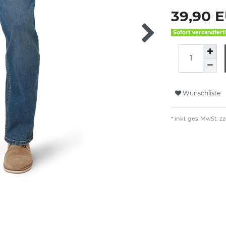
39,90 
Sofort versandfert
Wunschliste
* inkl. ges. MwSt. zz