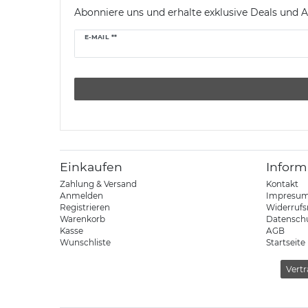
Abonniere uns und erhalte exklusive Deals und A
Newsletter
E-MAIL **
Honig
Einkaufen
Inform
Zahlung & Versand
Kontakt
Anmelden
Impresu
Registrieren
Widerrufs
Warenkorb
Datensch
Kasse
AGB
Wunschliste
Startseite
Vertr