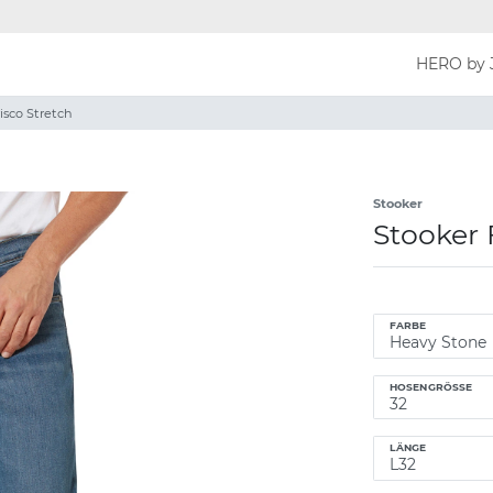
HERO by 
isco Stretch
Stooker
Stooker 
FARBE
HOSENGRÖSSE
LÄNGE