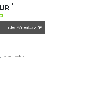
*
EUR
ig
In den Warenkorb
gl.
Versandkosten